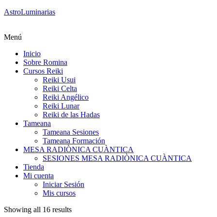
AstroLuminarias
Menú
Inicio
Sobre Romina
Cursos Reiki
Reiki Usui
Reiki Celta
Reiki Angélico
Reiki Lunar
Reiki de las Hadas
Tameana
Tameana Sesiones
Tameana Formación
MESA RADIÒNICA CUÀNTICA
SESIONES MESA RADIÒNICA CUÀNTICA
Tienda
Mi cuenta
Iniciar Sesión
Mis cursos
Showing all 16 results