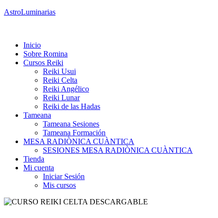
AstroLuminarias
Menú
Inicio
Sobre Romina
Cursos Reiki
Reiki Usui
Reiki Celta
Reiki Angélico
Reiki Lunar
Reiki de las Hadas
Tameana
Tameana Sesiones
Tameana Formación
MESA RADIÒNICA CUÀNTICA
SESIONES MESA RADIÒNICA CUÀNTICA
Tienda
Mi cuenta
Iniciar Sesión
Mis cursos